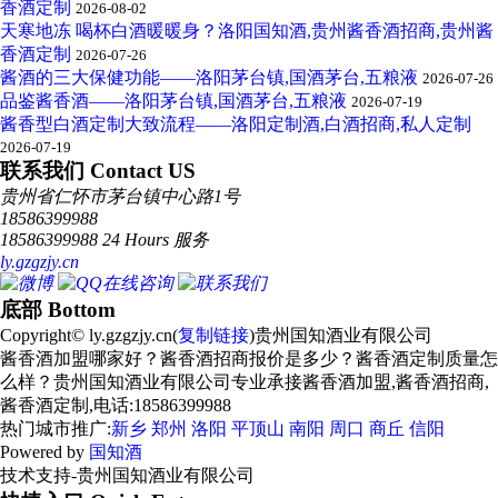
香酒定制
2026-08-02
天寒地冻 喝杯白酒暖暖身？洛阳国知酒,贵州酱香酒招商,贵州酱
香酒定制
2026-07-26
酱酒的三大保健功能——洛阳茅台镇,国酒茅台,五粮液
2026-07-26
品鉴酱香酒——洛阳茅台镇,国酒茅台,五粮液
2026-07-19
酱香型白酒定制大致流程——洛阳定制酒,白酒招商,私人定制
2026-07-19
联系我们 Contact US
贵州省仁怀市茅台镇中心路1号
18586399988
18586399988 24 Hours 服务
ly.gzgzjy.cn
底部 Bottom
Copyright© ly.gzgzjy.cn(
复制链接
)贵州国知酒业有限公司
酱香酒加盟哪家好？酱香酒招商报价是多少？酱香酒定制质量怎
么样？贵州国知酒业有限公司专业承接酱香酒加盟,酱香酒招商,
酱香酒定制,电话:18586399988
热门城市推广:
新乡
郑州
洛阳
平顶山
南阳
周口
商丘
信阳
Powered by
国知酒
技术支持-贵州国知酒业有限公司