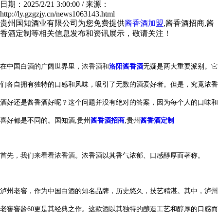
日期：2025/2/21 3:00:00 / 来源：
http://ly.gzgzjy.cn/news1063143.html
贵州国知酒业有限公司为您免费提供
酱香酒加盟
,酱香酒招商,酱
香酒定制等相关信息发布和资讯展示，敬请关注！
浓香酒和
洛阳酱香酒
在中国白酒的广阔世界里，
无疑是两大重要派别。它
们各自拥有独特的口感和风味，吸引了无数的酒爱好者。但是，究竟浓香
酒好还是酱香酒好呢？这个问题并没有绝对的答案，因为每个人的口味和
喜好都是不同的。
国知酒,贵州
酱香酒招商
,贵州
酱香酒定制
首先，我们来看看浓香酒
。浓香酒以其香气浓郁、口感醇厚而著称。
泸州老窖，作为中国白酒的知名品牌，历史悠久，技艺精湛。其中，泸州
老窖窖龄60更是其经典之作。这款酒以其独特的酿造工艺和醇厚的口感而