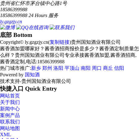
贵州省仁怀市茅台镇中心路1号
18586399988
18586399988 24 Hours 服务
ly.gzgzjy.cn
底部 Bottom
Copyright© ly.gzgzjy.cn(
复制链接
)贵州国知酒业有限公司
酱香酒加盟哪家好？酱香酒招商报价是多少？酱香酒定制质量怎
么样？贵州国知酒业有限公司专业承接酱香酒加盟,酱香酒招商,
酱香酒定制,电话:18586399988
热门城市推广:
新乡
郑州
洛阳
平顶山
南阳
周口
商丘
信阳
Powered by
国知酒
技术支持-贵州国知酒业有限公司
快捷入口 Quick Entry
网站首页
关于我们
新闻中心
案例产品
联系我们
网站地图
XML