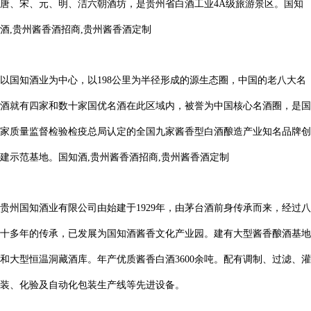
唐、宋、元、明、洁六朝酒坊，是贵州省白酒工业4A级旅游景区。
国知
酒,贵州酱香酒招商,贵州酱香酒定制
以国知酒业为中心，以198公里为半径形成的源生态圈，中国的老八大名
酒就有四家和数十家国优名酒在此区域内，被誉为中国核心名酒圈，是国
家质量监督检验检疫总局认定的全国九家酱香型白酒酿造产业知名品牌创
建示范基地。
国知酒,贵州酱香酒招商,贵州酱香酒定制
贵州国知酒业有限公司由始建于1929年，由茅台酒前身传承而来，经过八
十多年的传承，已发展为国知酒酱香文化产业园。建有大型酱香酿酒基地
和大型恒温洞藏酒库。年产优质酱香白酒3600余吨。配有调制、过滤、灌
装、化验及自动化包装生产线等先进设备。