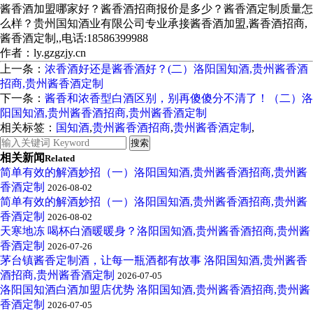
酱香酒加盟哪家好？酱香酒招商报价是多少？酱香酒定制质量怎
么样？贵州国知酒业有限公司专业承接酱香酒加盟,酱香酒招商,
酱香酒定制,,电话:18586399988
作者：ly.gzgzjy.cn
上一条：
浓香酒好还是酱香酒好？(二）洛阳国知酒,贵州酱香酒
招商,贵州酱香酒定制
下一条：
酱香和浓香型白酒区别，别再傻傻分不清了！（二）洛
阳国知酒,贵州酱香酒招商,贵州酱香酒定制
相关标签：
国知酒
,
贵州酱香酒招商
,
贵州酱香酒定制
,
相关新闻
Related
简单有效的解酒妙招（一）洛阳国知酒,贵州酱香酒招商,贵州酱
香酒定制
2026-08-02
简单有效的解酒妙招（一）洛阳国知酒,贵州酱香酒招商,贵州酱
香酒定制
2026-08-02
天寒地冻 喝杯白酒暖暖身？洛阳国知酒,贵州酱香酒招商,贵州酱
香酒定制
2026-07-26
茅台镇酱香定制酒，让每一瓶酒都有故事 洛阳国知酒,贵州酱香
酒招商,贵州酱香酒定制
2026-07-05
洛阳国知酒白酒加盟店优势 洛阳国知酒,贵州酱香酒招商,贵州酱
香酒定制
2026-07-05