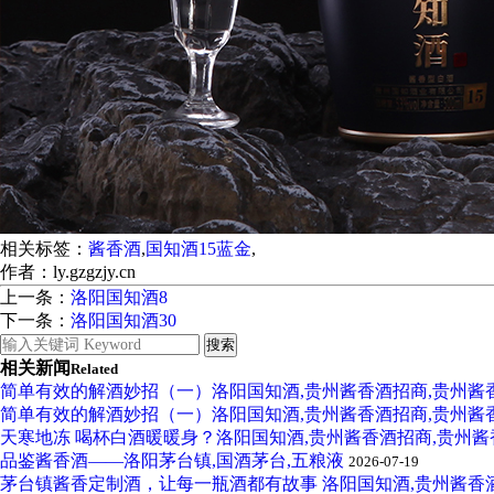
相关标签：
酱香酒
,
国知酒15蓝金
,
作者：ly.gzgzjy.cn
上一条：
洛阳国知酒8
下一条：
洛阳国知酒30
相关新闻
Related
简单有效的解酒妙招（一）洛阳国知酒,贵州酱香酒招商,贵州酱
简单有效的解酒妙招（一）洛阳国知酒,贵州酱香酒招商,贵州酱
天寒地冻 喝杯白酒暖暖身？洛阳国知酒,贵州酱香酒招商,贵州
品鉴酱香酒——洛阳茅台镇,国酒茅台,五粮液
2026-07-19
茅台镇酱香定制酒，让每一瓶酒都有故事 洛阳国知酒,贵州酱香