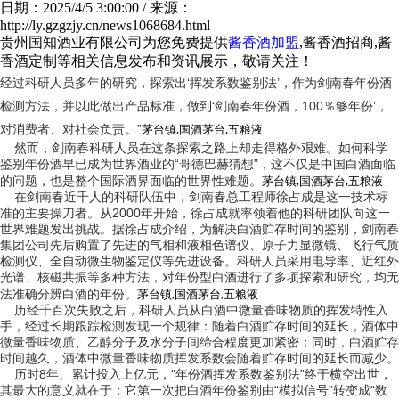
日期：2025/4/5 3:00:00 / 来源：
http://ly.gzgzjy.cn/news1068684.html
贵州国知酒业有限公司为您免费提供
酱香酒加盟
,酱香酒招商,酱
香酒定制等相关信息发布和资讯展示，敬请关注！
经过科研人员多年的研究，探索出‘挥发系数鉴别法’，作为
剑南春
年份酒
检测方法，并以此做出产品标准，做到‘剑南春年份酒，100％够年份’，
茅台镇,国酒茅台,五粮液
对消费者、对社会负责。”
然而，
剑南春
科研人员在这条探索之路上却走得格外艰难。如何科学
鉴别年份酒早已成为世界酒业的“哥德巴赫猜想”，这不仅是中国白酒面临
茅台镇,国酒茅台,五粮液
的问题，也是整个国际酒界面临的世界性难题。
在剑南春近千人的科研队伍中，剑南春总工程师徐占成是这一技术标
准的主要操刀者。从2000年开始，徐占成就率领着他的科研团队向这一
世界难题发出挑战。据徐占成介绍，为解决白酒贮存时间的鉴别，剑南春
集团公司先后购置了先进的气相和液相色谱仪、原子力显微镜、飞行气质
检测仪、全自动微生物鉴定仪等先进设备。科研人员采用电导率、近红外
光谱、核磁共振等多种方法，对年份型白酒进行了多项探索和研究，均无
茅台镇,国酒茅台,五粮液
法准确分辨白酒的年份。
历经千百次失败之后，科研人员从白酒中微量香味物质的挥发特性入
手，经过长期跟踪检测发现一个规律：随着白酒贮存时间的延长，酒体中
微量香味物质、乙醇分子及水分子间缔合程度更加紧密；同时，白酒贮存
时间越久，酒体中微量香味物质挥发系数会随着贮存时间的延长而减少。
历时8年、累计投入上亿元，“年份酒挥发系数鉴别法”终于横空出世，
其最大的意义就在于：它第一次把白酒年份鉴别由“模拟信号”转变成“数