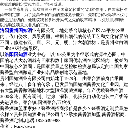
家标准的制定贡献力量。”徐占成说。
一位专家坦言，我省白酒业在全国举足轻重的“名牌”作用，在国家标准
尚未制定前，为了提高全省白酒的整体竞争能力，先制定省级标准不仅可
能也是迫切的。他建议我省拿出开风气之先的改革精神，尽快组织调研，
以推动这项意义非凡的工作。
洛阳贵州国知酒
业有限公司，地处茅台镇核心产区7.5平方公里
内，依山傍水、风景秀丽。根据各朝代的传统工艺和文化背景的
不同，修建有汉、唐、宋、元、明、洁六朝酒坊，是贵州省白酒
工业4A级旅游景区。
以
洛阳国知酒
业为中心，以198公里为半径形成的源生态圈，中
国的老八大名酒就有四家和数十家国优名酒在此区域内，被誉为
中国核心名酒圈，是国家质量监督检验检疫总局认定的全国九家
酱香型白酒酿造产业知名品牌创建示范基地。
贵州国知酒业有限公司由始建于1929年，由茅台酒前身传承而
来，经过八十多年的传承，已发展为国知酒酱香文化产业园。建
有大型酱香酿酒基地和大型恒温洞藏酒库。年产优质酱香白酒
3600余吨。配有调制、过滤、灌装、化验及自动化包装生产线等
先进设备。茅台镇,国酒茅台,五粮液
酱香酒加盟哪家好？酱香酒招商报价是多少？酱香酒定制质量怎
么样？贵州国知酒业有限公司专业承接酱香酒加盟,酱香酒招商,
酱香酒定制,,电话:18586399988
作者：ly.gzgzjy.cn