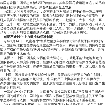
粮固态发酵白酒标志审核认证的剑南春，其年份酒尽管姗姗来迟，却迅速
茅台镇,国酒茅台,五粮液
抢占到竞争的全新制高点。
面对巨大的恢复重建压力，剑南春上下对酿酒过程中的每一道工序有
着更严的要求和更高的标准。笔者在剑南春科研中心理化分析室看到，科
研人员正在抽样检查将要入窖的原料粮食——把糯米、大米、小麦、高
粱、玉米一粒一粒地放在放大镜下查看。对每一甄酿出的原浆酒，科研人
员都要通过感官及电脑测评并逐一登记入档。“这一切都是为了保证酒的
品质，兑现对消费者和市场的承诺。”公司副总经理杨冬云说。
创新不止以企业力量推动标准制定
今年1月14日，剑南春“挥发系数鉴别年份白酒方法”被授予国家发明专
利。国家标准化管理委员会原主任刘平均表示：剑南春研制出的拥有自主
知识产权的年份型白酒“挥发系数鉴别法”，是我国白酒与国际接轨、走向
世界的重要技术依托。
实际上，中国白酒走向世界的最大障碍之一，就是不能清楚地判定白
酒的各种元素和真实的年份。抓紧制定年份白酒国家标准并尽快申请蒸馏
酒年份鉴别国际标准，将是中国白酒走向国际的重要一步，这已成为白酒
行业的共识。
“中国白酒行业未来要长期良性发展，需要鼓励进行更多的自主创新，
需要建立更加诚信的市场环境。”中国食品工业协会副秘书长马勇表示，
许多拥有巨大影响力的技术，在形成标准之后往往可以影响所在行业产生
新的运行规则。
一流的企业制定标准——剑南春的“挥发系数鉴别法”不仅填补了国内年
份白酒的科研空白，同时也为中国和世界年份型蒸馏酒鉴别提供了新的科
学思路和理论依据，为国内和世界相关标准的制定奠定了重要基础。
“我们期待国家标准的出台，同时也将加大科研创新力度，尽全力为国