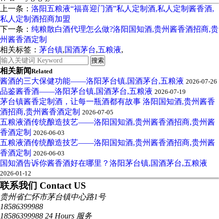
上一条：
洛阳五粮液“福喜迎门酒”私人定制酒,私人定制酱香酒,
私人定制酒招商加盟
下一条：
纯粮散白酒代理怎么做?洛阳国知酒,贵州酱香酒招商,贵
州酱香酒定制
相关标签：
茅台镇
,
国酒茅台
,
五粮液
,
相关新闻
Related
酱酒的三大保健功能——洛阳茅台镇,国酒茅台,五粮液
2026-07-26
品鉴酱香酒——洛阳茅台镇,国酒茅台,五粮液
2026-07-19
茅台镇酱香定制酒，让每一瓶酒都有故事 洛阳国知酒,贵州酱香
酒招商,贵州酱香酒定制
2026-07-05
五粮液酒传统酿造技艺——洛阳国知酒,贵州酱香酒招商,贵州酱
香酒定制
2026-06-03
五粮液酒传统酿造技艺——洛阳国知酒,贵州酱香酒招商,贵州酱
香酒定制
2026-06-03
国知酒告诉你酱香酒好在哪里？洛阳茅台镇,国酒茅台,五粮液
2026-01-12
联系我们 Contact US
贵州省仁怀市茅台镇中心路1号
18586399988
18586399988 24 Hours 服务