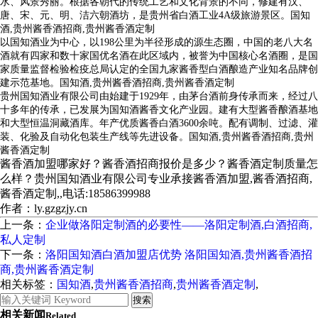
水、风景秀丽。根据各朝代的传统工艺和文化背景的不同，修建有汉、
唐、宋、元、明、洁六朝酒坊，是贵州省白酒工业4A级旅游景区。国知
酒,贵州酱香酒招商,贵州酱香酒定制
以国知酒业为中心，以198公里为半径形成的源生态圈，中国的老八大名
酒就有四家和数十家国优名酒在此区域内，被誉为中国核心名酒圈，是国
家质量监督检验检疫总局认定的全国九家酱香型白酒酿造产业知名品牌创
建示范基地。国知酒,贵州酱香酒招商,贵州酱香酒定制
贵州国知酒业有限公司由始建于1929年，由茅台酒前身传承而来，经过八
十多年的传承，已发展为国知酒酱香文化产业园。建有大型酱香酿酒基地
和大型恒温洞藏酒库。年产优质酱香白酒3600余吨。配有调制、过滤、灌
装、化验及自动化包装生产线等先进设备。国知酒,贵州酱香酒招商,贵州
酱香酒定制
酱香酒加盟哪家好？酱香酒招商报价是多少？酱香酒定制质量怎
么样？贵州国知酒业有限公司专业承接酱香酒加盟,酱香酒招商,
酱香酒定制,,电话:18586399988
作者：ly.gzgzjy.cn
上一条：
企业做洛阳定制酒的必要性——洛阳定制酒,白酒招商,
私人定制
下一条：
洛阳国知酒白酒加盟店优势 洛阳国知酒,贵州酱香酒招
商,贵州酱香酒定制
相关标签：
国知酒
,
贵州酱香酒招商
,
贵州酱香酒定制
,
相关新闻
Related