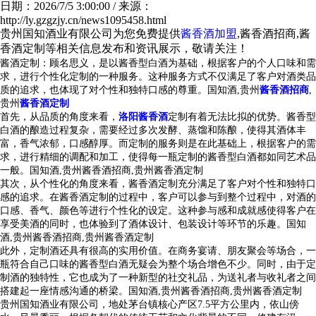
日期：2026/7/5 3:00:00 / 来源：
http://ly.gzgzjy.cn/news1095458.html
贵州国知酒业有限公司为您免费提供
酱香酒加盟
,酱香酒招商,酱
香酒定制等相关信息发布和资讯展示，敬请关注！
酱酒定制：顾名思义，是以酱香型白酒为基础，根据客户的个人口味和需
求，进行个性化定制的一种服务。这种服务方式不仅满足了客户对酒类品
质的追求，也体现了对个性和独特口感的尊重。
国知酒,贵州
酱香酒招商
,
贵州
酱香酒定制
首先，从品质的角度来看，
洛阳酱香酒
定制有着无法比拟的优势。酱香型
白酒的酿造过程复杂，需要经过多次发酵、蒸馏和陈酿，使得其酒体丰
富，香气浓郁，口感醇厚。而定制的服务则是在此基础上，根据客户的需
求，进行精细的调配和加工，使得每一瓶定制的酱香型白酒都如同艺术品
一般。
国知酒,贵州酱香酒招商,贵州酱香酒定制
其次，从个性化的角度来看，酱香酒定制充分满足了客户对个性和独特口
感的追求。在酱香酒定制的过程中，客户可以参与到整个过程中，对酒的
口感、香气、颜色等进行个性化的设定。这种参与感和成就感使得客户在
享受美酒的同时，也体验到了酒体设计、包装设计等环节的乐趣。
国知
酒,贵州酱香酒招商,贵州酱香酒定制
此外，定制酒还具有很高的实用价值。在商务宴请、朋友聚会等场合，一
瓶符合自己口味的酱香型白酒无疑会为整个场合增色不少。同时，由于定
制酒的独特性，它也成为了一种新型的社交礼品，为送礼者与收礼者之间
搭建起一座情感沟通的桥梁。
国知酒,贵州酱香酒招商,贵州酱香酒定制
贵州国知酒业有限公司，地处茅台镇核心产区7.5平方公里内，依山傍