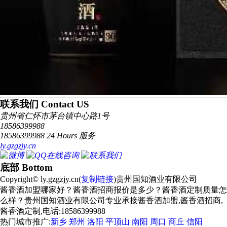
联系我们 Contact US
贵州省仁怀市茅台镇中心路1号
18586399988
18586399988 24 Hours 服务
ly.gzgzjy.cn
底部 Bottom
Copyright© ly.gzgzjy.cn(
复制链接
)贵州国知酒业有限公司
酱香酒加盟哪家好？酱香酒招商报价是多少？酱香酒定制质量怎
么样？贵州国知酒业有限公司专业承接酱香酒加盟,酱香酒招商,
酱香酒定制,电话:18586399988
热门城市推广:
新乡
郑州
洛阳
平顶山
南阳
周口
商丘
信阳