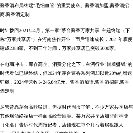
酱香酒布局终端“毛细血管”的重要使命。酱香酒加盟,酱香酒招
商,酱香酒定制
时针拨回2021年4月，第一家“茅台酱香万家共享”主题终端（下
称“万家共享店”）在河南焦作开业，而后迅速成长，2021年底便
建成2388家。不到三年时间，万家共享店已突破5000家。
在电商冲击，库存高企、消费分化之下，白酒行业“躺着赚钱”的
时代看似已经终结，但2024年茅台酱香系列酒却以近20%的增速
狂飙，2024年营收达246.84亿元。酱香酒加盟,酱香酒招商,酱香
酒定制
尽管背靠茅台高歌猛进，但据时代周报了解，不少万家共享店与
其他烟酒终端店一样面临经营困境。某万家共享店加盟商林晓
（化名）告诉时代周报记者，店铺现在每个月亏着房租跟人