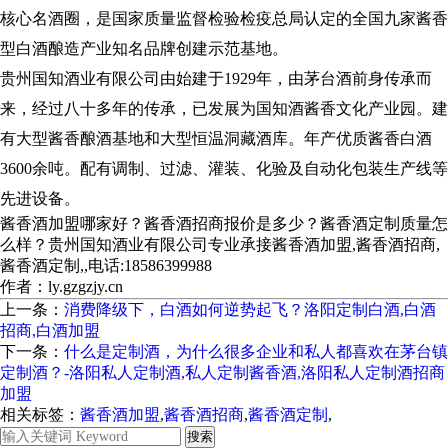
核心名酒圈，是国家质量监督检验检疫总局认定的全国九家酱香
型白酒酿造产业知名品牌创建示范基地。
贵州国知酒业有限公司由始建于1929年，由茅台酒前身传承而
来，经过八十多年的传承，已发展为国知酒酱香文化产业园。建
有大型酱香酿酒基地和大型恒温洞藏酒库。年产优质酱香白酒
3600余吨。配有调制、过滤、灌装、化验及自动化包装生产线等
先进设备。
酱香酒加盟哪家好？酱香酒招商报价是多少？酱香酒定制质量怎
么样？贵州国知酒业有限公司专业承接酱香酒加盟,酱香酒招商,
酱香酒定制,,电话:18586399988
作者：ly.gzgzjy.cn
上一条：
消费降级下，白酒如何逆势起飞？洛阳定制白酒,白酒
招商,白酒加盟
下一条：
什么是定制酒，为什么很多企业和私人都喜欢在茅台镇
定制酒？-洛阳私人定制酒,私人定制酱香酒,洛阳私人定制酒招商
加盟
相关标签：
酱香酒加盟
,
酱香酒招商
,
酱香酒定制
,