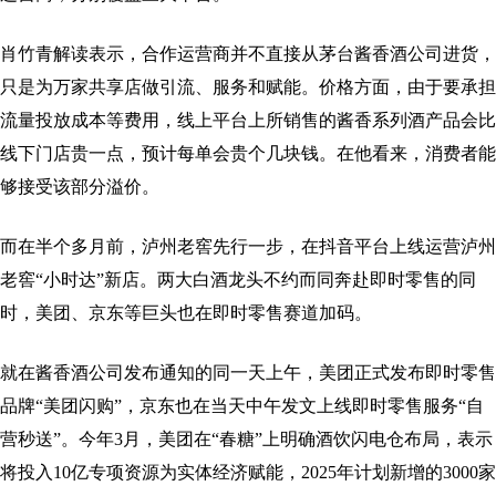
肖竹青解读表示，合作运营商并不直接从茅台酱香酒公司进货，
只是为万家共享店做引流、服务和赋能。价格方面，由于要承担
流量投放成本等费用，线上平台上所销售的酱香系列酒产品会比
线下门店贵一点，预计每单会贵个几块钱。在他看来，消费者能
够接受该部分溢价。
而在半个多月前，泸州老窖先行一步，在抖音平台上线运营泸州
老窖“小时达”新店。两大白酒龙头不约而同奔赴即时零售的同
时，美团、京东等巨头也在即时零售赛道加码。
就在酱香酒公司发布通知的同一天上午，美团正式发布即时零售
品牌“美团闪购”，京东也在当天中午发文上线即时零售服务“自
营秒送”。今年3月，美团在“春糖”上明确酒饮闪电仓布局，表示
将投入10亿专项资源为实体经济赋能，2025年计划新增的3000家