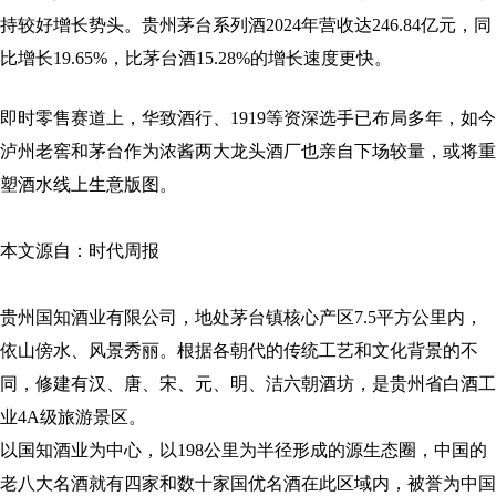
持较好增长势头。贵州茅台系列酒2024年营收达246.84亿元，同
比增长19.65%，比茅台酒15.28%的增长速度更快。
即时零售赛道上，华致酒行、1919等资深选手已布局多年，如今
泸州老窖和茅台作为浓酱两大龙头酒厂也亲自下场较量，或将重
塑酒水线上生意版图。
本文源自：时代周报
贵州国知酒业有限公司，地处茅台镇核心产区7.5平方公里内，
依山傍水、风景秀丽。根据各朝代的传统工艺和文化背景的不
同，修建有汉、唐、宋、元、明、洁六朝酒坊，是贵州省白酒工
业4A级旅游景区。
以国知酒业为中心，以198公里为半径形成的源生态圈，中国的
老八大名酒就有四家和数十家国优名酒在此区域内，被誉为中国