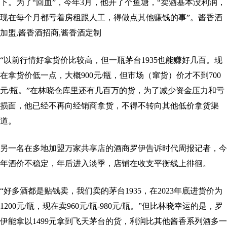
下。为了“回血”，今年3月，他开了个鱼塘，“卖酒基本没利润，
现在每个月都亏着房租跟人工，得做点其他赚钱的事”。酱香酒
加盟,酱香酒招商,酱香酒定制
“以前行情好拿货价比较高，但一瓶茅台1935也能赚好几百。现
在拿货价低一点，大概900元/瓶，但市场（窜货）价才不到700
元/瓶。”在林晓仓库里还有几百万的货，为了减少资金压力和亏
损面，他已经不再向经销商拿货，不得不转向其他低价拿货渠
道。
另一名在多地加盟万家共享店的酒商罗伊告诉时代周报记者，今
年酒价不稳定，年后进入淡季，店铺在收支平衡线上徘徊。
“好多酒都是贴钱卖，我们卖的茅台1935，在2023年底进货价为
1200元/瓶，现在卖960元/瓶-980元/瓶。”但比林晓幸运的是，罗
伊能拿以1499元拿到飞天茅台的货，利润比其他酱香系列酒多一