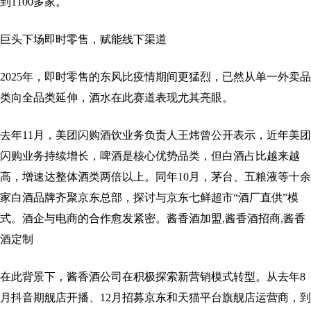
到1100多家。
巨头下场即时零售，赋能线下渠道
2025年，即时零售的东风比疫情期间更猛烈，已然从单一外卖品
类向全品类延伸，酒水在此赛道表现尤其亮眼。
去年11月，美团闪购酒饮业务负责人王炜曾公开表示，近年美团
闪购业务持续增长，啤酒是核心优势品类，但白酒占比越来越
高，增速达整体酒类两倍以上。同年10月，茅台、五粮液等十余
家白酒品牌齐聚京东总部，探讨与京东七鲜超市“酒厂直供”模
式。酒企与电商的合作愈发紧密。酱香酒加盟,酱香酒招商,酱香
酒定制
在此背景下，酱香酒公司在积极探索新营销模式转型。从去年8
月抖音期舰店开播、12月招募京东和天猫平台旗舰店运营商，到