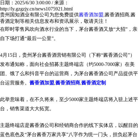
日期：2025/6/30 3:00:00 / 来源：
http://ly.gzgzjy.cn/news1075921.html
贵州国知酒业有限公司为您免费提供
酱香酒加盟
,酱香酒招商,酱
香酒定制等相关信息发布和资讯展示，敬请关注！
在即时零售风吹向酒水行业的当下，茅台酱香酒又放“大招”，亲
自下场打通“最后一公里”。
4月15日，贵州茅台酱香酒营销有限公司（下称“酱香酒公司”）
发布通知称，面向社会招募主题终端店（约5000-7000家）在美
团、饿了么和抖音平台的运营商，为茅台酱香酒公司产品提供平
台运营服务。
酱香酒加盟
,
酱香酒招商
,
酱香酒定制
此举意味着，在不久将来，至少5000家主题终端店将入驻上述平
台，销售渠道大大拓宽。
主题终端店是酱香酒公司和经销商合作的线下实体店，以醒目的
蓝色底色及“茅台酱香万家共享”八字作为统一门头，担负起茅台