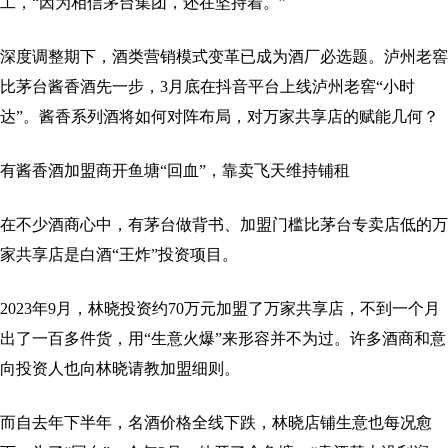
工，“因为相信茅台集团，还在坚持着。”
深度调整期下，酒类营销模式变革已成为酒厂必选题。泸州老窖
比茅台酱香酒先一步，3月底在抖音平台上线泸州老窖“小时
达”。酱香系列酒将如何对阵布局，对万家共享店的赋能几何？
有酱香酒加盟商开鱼塘“回血”，靠卖飞天维持铺租
在不少酒商心中，有茅台做背书、加盟门槛比茅台专卖店低的万
家共享店是白酒“王炸”投资项目。
2023年9月，林晓投资约70万元加盟了万家共享店，不到一个月
出了一百多件货，用“生意火爆”来形容并不为过。许多酒商和意
向投资人也向林晓请教加盟细则。
而自去年下半年，名酒价格全线下跌，林晓店铺生意也每况愈