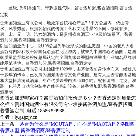
差级, 为刺鼻难闻、带刺激性气味。酱香酒加盟,酱香酒招商,酱香酒
定制
贵州国知酒业有限公司，地处茅台镇核心产区7.5平方公里内，依山傍
水、风景秀丽。根据各朝代的传统工艺和文化背景的不同，修建有汉、
唐、宋、元、明、洁六朝酒坊，是贵州省白酒工业4A级旅游景区。酱香
酒加盟,酱香酒招商,酱香酒定制
以国知酒业为中心，以198公里为半径形成的源生态圈，中国的老八大名
酒就有四家和数十家国优名酒在此区域内，被誉为中国核心名酒圈，是国
家质量监督检验检疫总局认定的全国九家酱香型白酒酿造产业知名品牌创
建示范基地。酱香酒加盟,酱香酒招商,酱香酒定制
贵州国知酒业有限公司由始建于1929年，由茅台酒前身传承而来，经过八
十多年的传承，已发展为国知酒酱香文化产业园。建有大型酱香酿酒基地
和大型恒温洞藏酒库。年产优质酱香白酒3600余吨。配有调制、过滤、灌
装、化验及自动化包装生产线等先进设备。酱香酒加盟,酱香酒招商,酱香
酒定制
酱香酒加盟哪家好？酱香酒招商报价是多少？酱香酒定制质量怎
么样？贵州国知酒业有限公司专业承接酱香酒加盟,酱香酒招商,
酱香酒定制,,电话:18586399988
作者：ly.gzgzjy.cn
上一条：
茅台为什么是“MOUTAI”，而不是“MAOTAI”？洛阳酱
香酒加盟,酱香酒招商,酱香酒定制