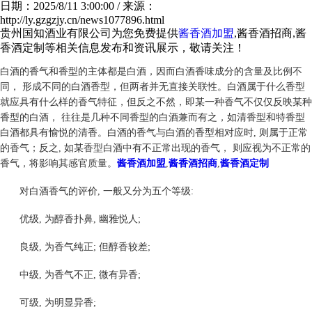
日期：2025/8/11 3:00:00 / 来源：
http://ly.gzgzjy.cn/news1077896.html
贵州国知酒业有限公司为您免费提供
酱香酒加盟
,酱香酒招商,酱
香酒定制等相关信息发布和资讯展示，敬请关注！
白酒的香气和香型的主体都是白酒，因而白酒香味成分的含量及比例不
同， 形成不同的白酒香型，但两者并无直接关联性。白酒属于什么香型
就应具有什么样的香气特征，但反之不然，即某一种香气不仅仅反映某种
香型的白酒， 往往是几种不同香型的白酒兼而有之，如清香型和特香型
白酒都具有愉悦的清香。白酒的香气与白酒的香型相对应时, 则属于正常
的香气；反之, 如某香型白酒中有不正常出现的香气， 则应视为不正常的
香气，将影响其感官质量。
酱香酒加盟
,
酱香酒招商
,
酱香酒定制
对白酒香气的评价, 一般又分为五个等级:
优级, 为醇香扑鼻, 幽雅悦人;
良级, 为香气纯正; 但醇香较差;
中级, 为香气不正, 微有异香;
可级, 为明显异香;