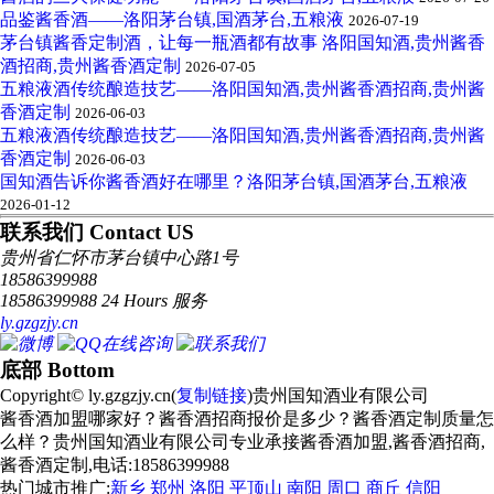
品鉴酱香酒——洛阳茅台镇,国酒茅台,五粮液
2026-07-19
茅台镇酱香定制酒，让每一瓶酒都有故事 洛阳国知酒,贵州酱香
酒招商,贵州酱香酒定制
2026-07-05
五粮液酒传统酿造技艺——洛阳国知酒,贵州酱香酒招商,贵州酱
香酒定制
2026-06-03
五粮液酒传统酿造技艺——洛阳国知酒,贵州酱香酒招商,贵州酱
香酒定制
2026-06-03
国知酒告诉你酱香酒好在哪里？洛阳茅台镇,国酒茅台,五粮液
2026-01-12
联系我们 Contact US
贵州省仁怀市茅台镇中心路1号
18586399988
18586399988 24 Hours 服务
ly.gzgzjy.cn
底部 Bottom
Copyright© ly.gzgzjy.cn(
复制链接
)贵州国知酒业有限公司
酱香酒加盟哪家好？酱香酒招商报价是多少？酱香酒定制质量怎
么样？贵州国知酒业有限公司专业承接酱香酒加盟,酱香酒招商,
酱香酒定制,电话:18586399988
热门城市推广:
新乡
郑州
洛阳
平顶山
南阳
周口
商丘
信阳