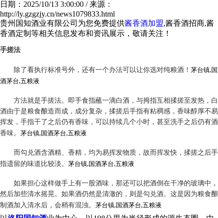
日期：2025/10/13 3:00:00 / 来源：
http://ly.gzgzjy.cn/news1079833.html
贵州国知酒业有限公司为您免费提供
酱香酒加盟
,酱香酒招商,酱
香酒定制等相关信息发布和资讯展示，敬请关注！
手搓法
茅台镇,国
除了看执行标准号外，还有一个办法可以让你选对纯粮酒！
酒茅台,五粮液
方法就是手搓法。即手食指蘸一滴白酒，与拇指互相揉搓至发热，白
酒由于是粮食酿造而成，成分复杂，揉搓后手指有粘稠感，香味醇厚不易
挥发，手指干了之后仍有香味，可以持续几个小时，甚至洗手之后仍有酒
茅台镇,国酒茅台,五粮液
香味。
而勾兑酒含酒精、香精，均为易挥发物质，故而挥发快，揉搓之后手
茅台镇,国酒茅台,五粮液
指遗留的味道比较淡。
如果担心这样做手上有一股酒味，那还可以把酒倒在干净的玻璃中，
然后加些清水摇晃。如果酒仍然是清澈的，则是勾兑酒。这是因为粮食酿
茅台镇,国酒茅台,五粮液
制酒加入清水后，会稍有混浊。