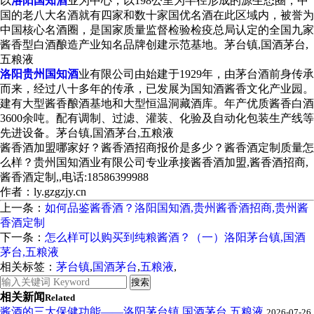
以
洛阳国知酒
业为中心，以198公里为半径形成的源生态圈，中
国的老八大名酒就有四家和数十家国优名酒在此区域内，被誉为
中国核心名酒圈，是国家质量监督检验检疫总局认定的全国九家
酱香型白酒酿造产业知名品牌创建示范基地。茅台镇,国酒茅台,
五粮液
洛阳贵州国知酒
业有限公司由始建于1929年，由茅台酒前身传承
而来，经过八十多年的传承，已发展为国知酒酱香文化产业园。
建有大型酱香酿酒基地和大型恒温洞藏酒库。年产优质酱香白酒
3600余吨。配有调制、过滤、灌装、化验及自动化包装生产线等
先进设备。茅台镇,国酒茅台,五粮液
酱香酒加盟哪家好？酱香酒招商报价是多少？酱香酒定制质量怎
么样？贵州国知酒业有限公司专业承接酱香酒加盟,酱香酒招商,
酱香酒定制,,电话:18586399988
作者：ly.gzgzjy.cn
上一条：
如何品鉴酱香酒？洛阳国知酒,贵州酱香酒招商,贵州酱
香酒定制
下一条：
怎么样可以购买到纯粮酱酒？（一）洛阳茅台镇,国酒
茅台,五粮液
相关标签：
茅台镇
,
国酒茅台
,
五粮液
,
相关新闻
Related
酱酒的三大保健功能——洛阳茅台镇,国酒茅台,五粮液
2026-07-26