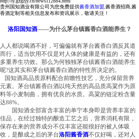
http://ly.gzgzjy.cn/news112884.html
贵州国知酒业有限公司为您免费提供
酱香酒加盟
,酱香酒招商,酱
香酒定制等相关信息发布和资讯展示，敬请关注！
洛阳国知酒
——为什么茅台镇酱香白酒能养生？
人人都说喝酒不好，可偏偏就有茅台酱香白酒反其道
而行，适当饮用不仅是对人体的健康是有益的，还有
多重养生功效。那么为何独独茅台镇酱香白酒能养生
呢
?这其实和茅台镇酱香白酒的特性所决定的。
国知酒高品质原料配合前瞻性技艺，充分保留营养
元素。茅台镇酱香白酒以纯天然的高品质高粱作为原
料等小麦制曲，拥有优良的水质。高粱的链淀粉含量
达88%。
国知酒
全部富含丰富的单宁本身即是营养丰富的
佳品，在经过独特的酿造工艺之后，营养消耗有限，
保存在来的营养成分不仅丰富还能很好的被人体吸
收，是酿成之后的茅台
洛阳酱香酒
不仅好喝，还对人