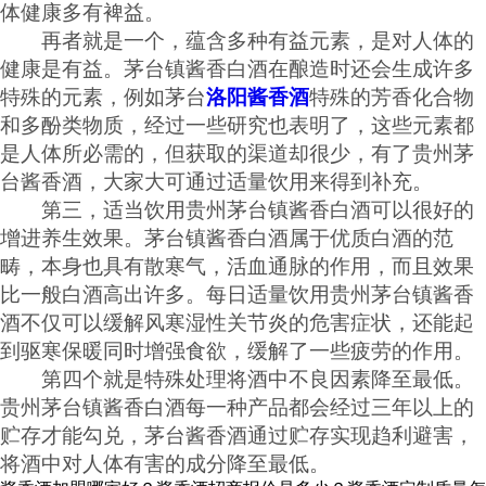
体健康多有裨益。
再者就是一个，蕴含多种有益元素，是对人体的
健康是有益。茅台镇酱香白酒在酿造时还会生成许多
特殊的元素，例如茅台
洛阳酱香酒
特殊的芳香化合物
和多酚类物质，经过一些研究也表明了，这些元素都
是人体所必需的，但获取的渠道却很少，有了贵州茅
台酱香酒，大家大可通过适量饮用来得到补充。
第三，适当饮用贵州茅台镇酱香白酒可以很好的
增进养生效果。茅台镇酱香白酒属于优质白酒的范
畴，本身也具有散寒气，活血通脉的作用，而且效果
比一般白酒高出许多。每日适量饮用贵州茅台镇酱香
酒不仅可以缓解风寒湿性关节炎的危害症状，还能起
到驱寒保暖同时增强食欲，缓解了一些疲劳的作用。
第四个就是特殊处理将酒中不良因素降至最低。
贵州茅台镇酱香白酒每一种产品都会经过三年以上的
贮存才能勾兑，茅台酱香酒通过贮存实现趋利避害，
将酒中对人体有害的成分降至最低。