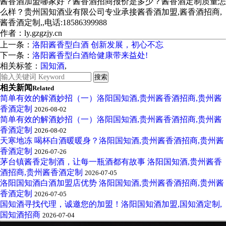
酱香酒加盟哪家好？酱香酒招商报价是多少？酱香酒定制质量怎
么样？贵州国知酒业有限公司专业承接酱香酒加盟,酱香酒招商,
酱香酒定制,,电话:18586399988
作者：ly.gzgzjy.cn
上一条：
洛阳酱香型白酒 创新发展，初心不忘
下一条：
洛阳酱香型白酒给健康带来益处!
相关标签：
国知酒
,
相关新闻
Related
简单有效的解酒妙招（一）洛阳国知酒,贵州酱香酒招商,贵州酱
香酒定制
2026-08-02
简单有效的解酒妙招（一）洛阳国知酒,贵州酱香酒招商,贵州酱
香酒定制
2026-08-02
天寒地冻 喝杯白酒暖暖身？洛阳国知酒,贵州酱香酒招商,贵州酱
香酒定制
2026-07-26
茅台镇酱香定制酒，让每一瓶酒都有故事 洛阳国知酒,贵州酱香
酒招商,贵州酱香酒定制
2026-07-05
洛阳国知酒白酒加盟店优势 洛阳国知酒,贵州酱香酒招商,贵州酱
香酒定制
2026-07-05
国知酒寻找代理，诚邀您的加盟！洛阳国知酒加盟,国知酒定制,
国知酒招商
2026-07-04