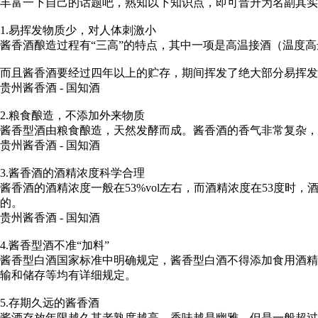
丰富一下自己的话题吧，熟知以下知识点，即可晋升为名副其实
1.易挥发物质少，对人体刺激小
酱香酒酿造过程有“三高”的特点，其中一项是高温接酒（温度
而且酱香酒要经过四年以上的贮存，期间挥发了绝大部分易挥发
贵州酱香酒 - 国知酒
2.粮食酿造，不添加外来物质
酱香型酒由粮食酿造，天然发酵而成。酱香酒的香气非常复杂，
贵州酱香酒 - 国知酒
3.酱香酒的酒精浓度科学合理
酱香酒的酒精浓度一般在53%vol左右，而酒精浓度在53度
的。
贵州酱香酒 - 国知酒
4.酱香型酒不准“加料”
酱香型白酒国家标准中明确规定，酱香型白酒不得添加食用酒精
输和储存等均有详细规定。
5.存期久远的酱香酒
酱酒存放年限越久其老熟度越高，香味越是幽雅，但是一般超过