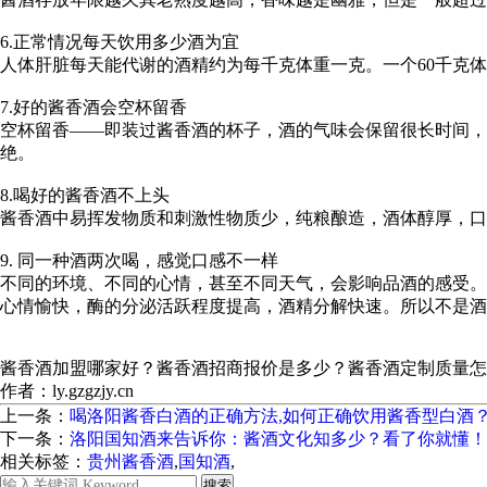
6.正常情况每天饮用多少酒为宜
人体肝脏每天能代谢的酒精约为每千克体重一克。一个60千克体
7.好的酱香酒会空杯留香
空杯留香——即装过酱香酒的杯子，酒的气味会保留很长时间，
绝。
8.喝好的酱香酒不上头
酱香酒中易挥发物质和刺激性物质少，纯粮酿造，酒体醇厚，口
9. 同一种酒两次喝，感觉口感不一样
不同的环境、不同的心情，甚至不同天气，会影响品酒的感受。
心情愉快，酶的分泌活跃程度提高，酒精分解快速。所以不是酒
酱香酒加盟哪家好？酱香酒招商报价是多少？酱香酒定制质量怎么样？
作者：ly.gzgzjy.cn
上一条：
喝洛阳酱香白酒的正确方法,如何正确饮用酱香型白酒
下一条：
洛阳国知酒来告诉你：酱酒文化知多少？看了你就懂！
相关标签：
贵州酱香酒
,
国知酒
,