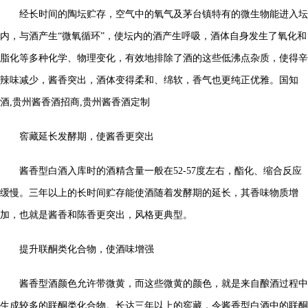
经长时间的陶坛贮存，空气中的氧气及茅台镇特有的微生物能进入坛
内，与酒产生“微氧循环”，使坛内的酒产生呼吸，酒体自身发生了氧化和
脂化等多种化学、物理变化，有效地排除了酒的这些低沸点杂质，使得辛
辣味减少，酱香突出，酒体变得柔和、绵软，香气也更纯正优雅。
国知
酒,贵州酱香酒招商,贵州酱香酒定制
窖藏延长发酵期，使酱香更突出
酱香型白酒入库时的酒精含量一般在52-57度左右，酯化、缩合反应
缓慢。三年以上的长时间贮存能使酒随着发酵期的延长，其香味物质增
加，也就是酱香和陈香更突出，风格更典型。
提升联酮类化合物，使酒味增强
酱香型酒颜色允许带微黄，而这些微黄的颜色，就是来自酿酒过程中
生成较多的联酮类化合物。长达三年以上的窖藏，令酱香型白酒中的联酮