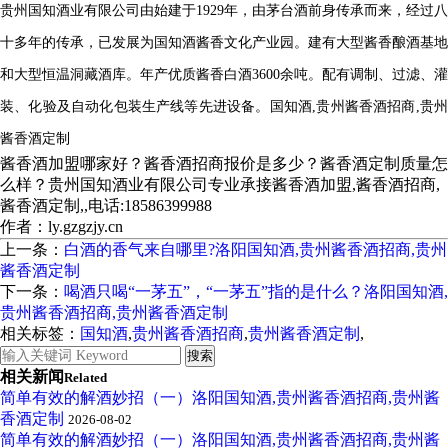
贵州国知酒业有限公司由始建于1929年，由茅台酒前身传承而来，经过八
十多年的传承，已发展为国知酒酱香文化产业园。建有大型酱香酿酒基地
和大型恒温洞藏酒库。年产优质酱香白酒3600余吨。配有调制、过滤、灌
装、化验及自动化包装生产线等先进设备。
国知酒,贵州酱香酒招商,贵州
酱香酒定制
酱香酒加盟哪家好？酱香酒招商报价是多少？酱香酒定制质量怎
么样？贵州国知酒业有限公司专业承接酱香酒加盟,酱香酒招商,
酱香酒定制,,电话:18586399988
作者：ly.gzgzjy.cn
上一条：
白酒的香气来自哪里?洛阳国知酒,贵州酱香酒招商,贵州
酱香酒定制
下一条：
喝酒只喝“一茅五”，“一茅五”指的是什么？洛阳国知酒,
贵州酱香酒招商,贵州酱香酒定制
相关标签：
国知酒
,
贵州酱香酒招商
,
贵州酱香酒定制
,
相关新闻
Related
简单有效的解酒妙招（一）洛阳国知酒,贵州酱香酒招商,贵州酱
香酒定制
2026-08-02
简单有效的解酒妙招（一）洛阳国知酒,贵州酱香酒招商,贵州酱