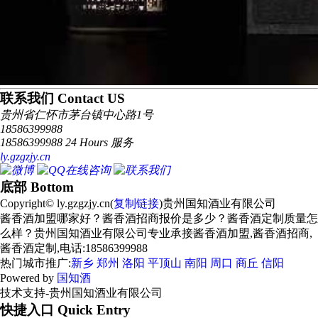
联系我们 Contact US
贵州省仁怀市茅台镇中心路1号
18586399988
18586399988 24 Hours 服务
ly.gzgzjy.cn
底部 Bottom
Copyright© ly.gzgzjy.cn(
复制链接
)贵州国知酒业有限公司
酱香酒加盟哪家好？酱香酒招商报价是多少？酱香酒定制质量怎
么样？贵州国知酒业有限公司专业承接酱香酒加盟,酱香酒招商,
酱香酒定制,电话:18586399988
热门城市推广:
新乡
郑州
洛阳
平顶山
南阳
周口
商丘
信阳
Powered by
国知酒
技术支持-贵州国知酒业有限公司
快捷入口 Quick Entry