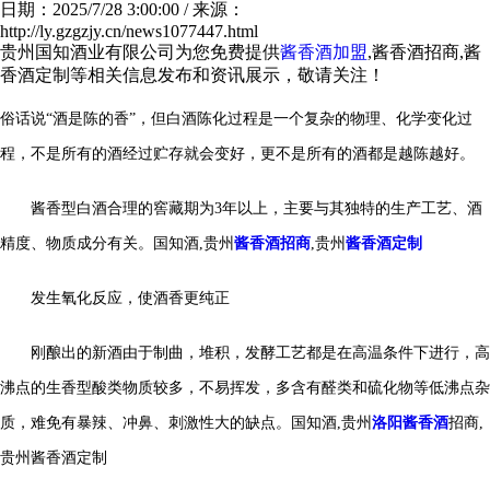
日期：2025/7/28 3:00:00 / 来源：
http://ly.gzgzjy.cn/news1077447.html
贵州国知酒业有限公司为您免费提供
酱香酒加盟
,酱香酒招商,酱
香酒定制等相关信息发布和资讯展示，敬请关注！
俗话说“酒是陈的香”，但白酒陈化过程是一个复杂的物理、化学变化过
程，不是所有的酒经过贮存就会变好，更不是所有的酒都是越陈越好。
酱香型白酒合理的窖藏期为3年以上，主要与其独特的生产工艺、酒
精度、物质成分有关。
国知酒,贵州
酱香酒招商
,贵州
酱香酒定制
发生氧化反应，使酒香更纯正
刚酿出的新酒由于制曲，堆积，发酵工艺都是在高温条件下进行，高
沸点的生香型酸类物质较多，不易挥发，多含有醛类和硫化物等低沸点杂
质，难免有暴辣、冲鼻、刺激性大的缺点。
国知酒,贵州
洛阳酱香酒
招商,
贵州酱香酒定制