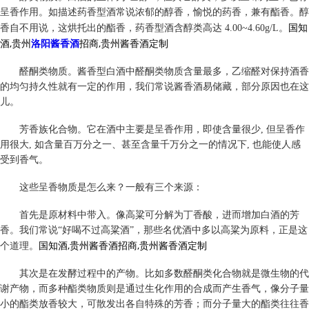
呈香作用。如描述药香型酒常说浓郁的醇香，愉悦的药香，兼有酯香。醇
国知
香自不用说，这烘托出的酯香，药香型酒含醇类高达 4.00~4.60g/L。
酒,贵州
洛阳酱香酒
招商,贵州酱香酒定制
醛酮类物质。酱香型白酒中醛酮类物质含量最多，乙缩醛对保持酒香
的均匀持久性就有一定的作用，我们常说酱香酒易储藏，部分原因也在这
儿。
芳香族化合物。它在酒中主要是呈香作用，即使含量很少, 但呈香作
用很大, 如含量百万分之一、甚至含量千万分之一的情况下, 也能使人感
受到香气。
这些呈香物质是怎么来？一般有三个来源：
首先是原材料中带入。像高粱可分解为丁香酸，进而增加白酒的芳
香。我们常说“好喝不过高粱酒”，那些名优酒中多以高粱为原料，正是这
国知酒,贵州酱香酒招商,贵州酱香酒定制
个道理。
其次是在发酵过程中的产物。比如多数醛酮类化合物就是微生物的代
谢产物，而多种酯类物质则是通过生化作用的合成而产生香气，像分子量
小的酯类放香较大，可散发出各自特殊的芳香；而分子量大的酯类往往香