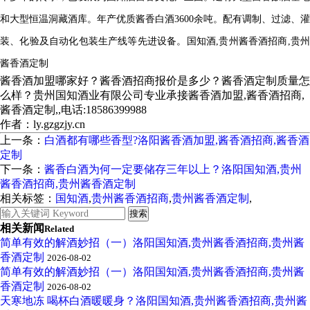
和大型恒温洞藏酒库。年产优质酱香白酒3600余吨。配有调制、过滤、灌
装、化验及自动化包装生产线等先进设备。
国知酒,贵州酱香酒招商,贵州
酱香酒定制
酱香酒加盟哪家好？酱香酒招商报价是多少？酱香酒定制质量怎
么样？贵州国知酒业有限公司专业承接酱香酒加盟,酱香酒招商,
酱香酒定制,,电话:18586399988
作者：ly.gzgzjy.cn
上一条：
白酒都有哪些香型?洛阳酱香酒加盟,酱香酒招商,酱香酒
定制
下一条：
酱香白酒为何一定要储存三年以上？洛阳国知酒,贵州
酱香酒招商,贵州酱香酒定制
相关标签：
国知酒
,
贵州酱香酒招商
,
贵州酱香酒定制
,
相关新闻
Related
简单有效的解酒妙招（一）洛阳国知酒,贵州酱香酒招商,贵州酱
香酒定制
2026-08-02
简单有效的解酒妙招（一）洛阳国知酒,贵州酱香酒招商,贵州酱
香酒定制
2026-08-02
天寒地冻 喝杯白酒暖暖身？洛阳国知酒,贵州酱香酒招商,贵州酱