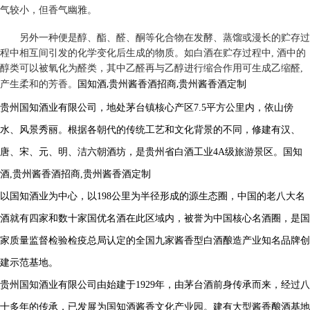
气较小，但香气幽雅。
另外一种便是醇、酯、醛、酮等化合物在发酵、蒸馏或漫长的贮存过
程中相互间引发的化学变化后生成的物质。如白酒在贮存过程中, 酒中的
醇类可以被氧化为醛类，其中乙醛再与乙醇进行缩合作用可生成乙缩醛,
国知酒,贵州酱香酒招商,贵州酱香酒定制
产生柔和的芳香。
贵州国知酒业有限公司，地处茅台镇核心产区7.5平方公里内，依山傍
水、风景秀丽。根据各朝代的传统工艺和文化背景的不同，修建有汉、
唐、宋、元、明、洁六朝酒坊，是贵州省白酒工业4A级旅游景区。
国知
酒,贵州酱香酒招商,贵州酱香酒定制
以国知酒业为中心，以198公里为半径形成的源生态圈，中国的老八大名
酒就有四家和数十家国优名酒在此区域内，被誉为中国核心名酒圈，是国
家质量监督检验检疫总局认定的全国九家酱香型白酒酿造产业知名品牌创
建示范基地。
贵州国知酒业有限公司由始建于1929年，由茅台酒前身传承而来，经过八
十多年的传承，已发展为国知酒酱香文化产业园。建有大型酱香酿酒基地