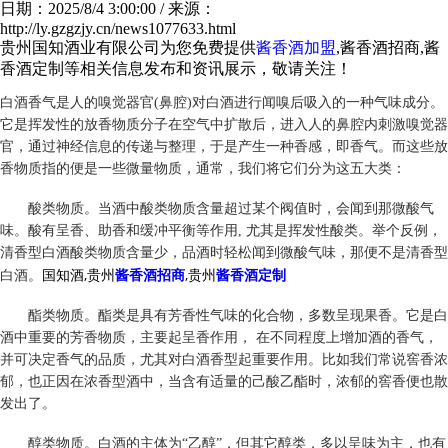
日期：2025/8/4 3:00:00 / 来源：
http://ly.gzgzjy.cn/news1077633.html
贵州国知酒业有限公司为您免费提供
酱香酒加盟
,酱香酒招商,酱
香酒定制等相关信息发布和资讯展示，敬请关注！
白酒香气是人的嗅觉器官(鼻腔)对白酒进行闻嗅后吸入的一种气味成分。
它是挥发性的放香物质分子在空气中扩散后，进入人的鼻腔内刺激嗅觉器
官，通过神经信息的传递与整理，于是产生一种香感，即香气。而这些放
香物质指的便是一些微量物质，通常，我们将它们分为这五大类：
酸类物质。当酒中酸类物质含量超过某个阀值时，会闻到那微酸气
味。酸有呈香、助香和缓冲平衡等作用, 尤其是挥发性酸类。举个反例，
清香型白酒酸类物质含量少，品酒时轻松闻到微酸气味，那便不是清香型
国知酒,贵州
酱香酒招商
,贵州
酱香酒定制
白酒。
酯类物质。酯类是具有芳香性气味的化合物，多数呈现果香。它是白
酒中重要的芳香物质，主要起呈香作用， 在不同程度上增加酒的香气，
并可决定香气的品质，尤其对白酒香型起重要作用。比如我们常说窖香浓
郁，也正因在浓香型酒中，当含有适量的己酸乙酯时，浓郁的窖香便也散
发出了。
醇类物质。白酒的主体为“乙醇”，但其它醇类，多以呈味为主，也有