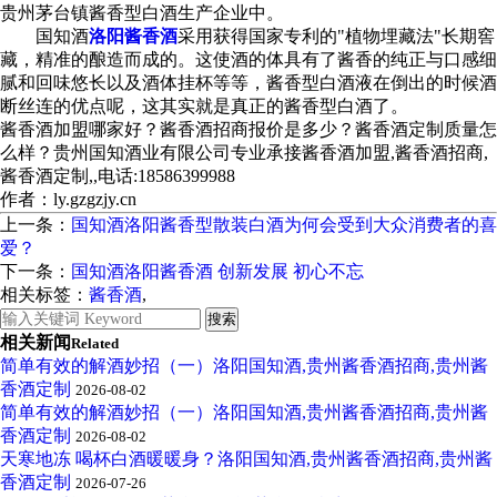
贵州茅台镇酱香型白酒生产企业中。
国知酒
洛阳酱香酒
采用获得国家专利的"植物埋藏法"长期窖
藏，精准的酿造而成的。这使酒的体具有了酱香的纯正与口感细
腻和回味悠长以及酒体挂杯等等，酱香型白酒液在倒出的时候酒
断丝连的优点呢，这其实就是真正的酱香型白酒了。
酱香酒加盟哪家好？酱香酒招商报价是多少？酱香酒定制质量怎
么样？贵州国知酒业有限公司专业承接酱香酒加盟,酱香酒招商,
酱香酒定制,,电话:18586399988
作者：ly.gzgzjy.cn
上一条：
国知酒洛阳酱香型散装白酒为何会受到大众消费者的喜
爱？
下一条：
国知酒洛阳酱香酒 创新发展 初心不忘
相关标签：
酱香酒
,
相关新闻
Related
简单有效的解酒妙招（一）洛阳国知酒,贵州酱香酒招商,贵州酱
香酒定制
2026-08-02
简单有效的解酒妙招（一）洛阳国知酒,贵州酱香酒招商,贵州酱
香酒定制
2026-08-02
天寒地冻 喝杯白酒暖暖身？洛阳国知酒,贵州酱香酒招商,贵州酱
香酒定制
2026-07-26