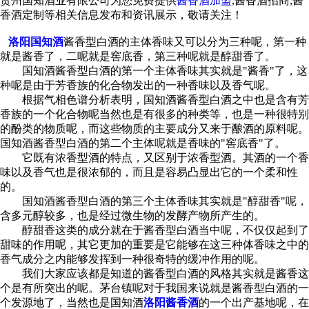
贵州国知酒业有限公司为您免费提供
酱香酒加盟
,酱香酒招商,酱
香酒定制等相关信息发布和资讯展示，敬请关注！
洛阳国知酒
酱香型白酒的主体香味又可以分为三种呢，第一种
就是酱香了，二呢就是窖底香，第三种呢就是醇甜香了。
国知酒酱香型白酒的第一个主体香味其实就是"酱香"了，这
种呢是由于芳香族的化合物发出的一种香味以及香气呢。
根据气相色谱分析表明，国知酒酱香型白酒之中也是含有芳
香族的一个化合物呢当然也是有很多的种类等，也是一种很特别
的酚类的物质呢，而这些物质的主要成分又来于酿酒的原料呢。
国知酒酱香型白酒的第二个主体呢就是香味的"窖底香"了。
它既有浓香型酒的特点，又区别于浓香型酒。其酒的一个香
味以及香气也是很浓郁的，而且是容易凸显出它的一个柔和性
的。
国知酒酱香型白酒的第三个主体香味其实就是"醇甜香"呢，
含多元醇较多，也是经过微生物的发酵产物所产生的。
醇甜香这类的成分就在于酱香型白酒当中呢，不仅仅起到了
甜味的作用呢，其它更加的重要是它能够在这三种体香味之中的
香气成分之内能够发挥到一种很奇特的缓冲作用的呢。
我们大家应该都是知道的酱香型白酒的风格其实就是酱香这
个是有所突出的呢。茅台镇呢对于我国来说就是酱香型白酒的一
个发源地了，当然也是国知酒
洛阳酱香酒
的一个出产基地呢，在