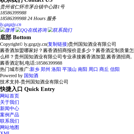
贵州省仁怀市茅台镇中心路1号
18586399988
18586399988 24 Hours 服务
ly.gzgzjy.cn
底部 Bottom
Copyright© ly.gzgzjy.cn(
复制链接
)贵州国知酒业有限公司
酱香酒加盟哪家好？酱香酒招商报价是多少？酱香酒定制质量怎
么样？贵州国知酒业有限公司专业承接酱香酒加盟,酱香酒招商,
酱香酒定制,电话:18586399988
热门城市推广:
新乡
郑州
洛阳
平顶山
南阳
周口
商丘
信阳
Powered by
国知酒
技术支持-贵州国知酒业有限公司
快捷入口 Quick Entry
网站首页
关于我们
新闻中心
案例产品
联系我们
网站地图
XML