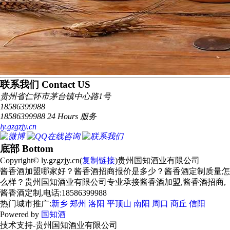
联系我们 Contact US
贵州省仁怀市茅台镇中心路1号
18586399988
18586399988 24 Hours 服务
ly.gzgzjy.cn
底部 Bottom
Copyright© ly.gzgzjy.cn(
复制链接
)贵州国知酒业有限公司
酱香酒加盟哪家好？酱香酒招商报价是多少？酱香酒定制质量怎
么样？贵州国知酒业有限公司专业承接酱香酒加盟,酱香酒招商,
酱香酒定制,电话:18586399988
热门城市推广:
新乡
郑州
洛阳
平顶山
南阳
周口
商丘
信阳
Powered by
国知酒
技术支持-贵州国知酒业有限公司