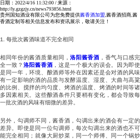
日期：2022/4/16 11:32:00 / 来源：
http://ly.gzgzjy.cn/news793856.html
贵州国知酒业有限公司为您免费提供
酱香酒加盟
,酱香酒招商,酱
香酒定制等相关信息发布和资讯展示，敬请关注！
1. 每批次酱酒味道不完全相同
相同年份的酱酒质量相同，
洛阳酱香酒
，香气与口感
全一致？
洛阳酱香酒
，这是一个极大的误会。因为即
是同一年，环境、酿酒师等外在因素还是会对酒的风味
有一定影响的酒的品质与发酵温度、湿度、大曲与高粱
的比例、搅拌的均匀度、烤酒的温度、烤酒的时间等诸
多因素相关。这些酿酒条件只要稍有变化，都会导致每
一批次酒的风味有细微的差异。
另外，勾调师不同，酱香酒，勾调出来的酒会有一定的
差异。即使是同一位勾调师，每次勾调出来的酒也不可
能完全相同；就像大厨炒菜，同一个师傅、同一个锅炒