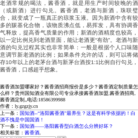
老酒常规的喝法，酱香酒，就是用生产时间较晚的酒
（或新酒）进行勾兑。酱香酒，老酒与新酒，珠联璧
合，就变成了一瓶真正的琼浆玉液。因为新酒中含有较
多的羰基化合物，该物质沸点低，易挥发，具有协调香
气释放，提高香气质量的作用；新酒的酒精度也较高，
以一定比例兑到老酒里面，能让老酒更“有劲”。老酒与新
酒的勾兑过程其实也非常简单：一般是根据个人口味随
意调节新老酒的比例；如果条件允许的话，则可以将储
存10年以上的老茅台酒与新茅台酒按1:1比例自行勾兑，
酱香酒，口感超乎想象。
酱香酒加盟哪家好？酱香酒招商报价是多少？酱香酒定制质量怎
么样？贵州国知酒业有限公司专业承接酱香酒加盟,酱香酒招商,
酱香酒定制,,电话:18586399988
作者：ly.gzgzjy.cn
上一条：
国知酒--“洛阳酱香酒”最养生？这是有科学依据的！白
酒不愧是中国国酒！
下一条：
国知酒——洛阳酱香型白酒怎么分辨好坏？
相关标签：
酱香酒
,