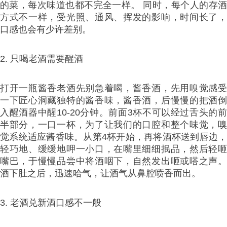
的菜，每次味道也都不完全一样。 同时，每个人的存酒
方式不一样，受光照、通风、挥发的影响，时间长了，
口感也会有少许差别。
2. 只喝老酒需要醒酒
打开一瓶酱香老酒先别急着喝，酱香酒，先用嗅觉感受
一下匠心洞藏独特的酱香味，酱香酒，后慢慢的把酒倒
入醒酒器中醒10-20分钟。前面3杯不可以经过舌头的前
半部分，一口一杯，为了让我们的口腔和整个味觉，嗅
觉系统适应酱香味。从第4杯开始，再将酒杯送到唇边，
轻巧地、缓缓地呷一小口，在嘴里细细抿品，然后轻咂
嘴巴，于慢慢品尝中将酒咽下，自然发出咂或嗒之声。
酒下肚之后，迅速哈气，让酒气从鼻腔喷香而出。
3. 老酒兑新酒口感不一般